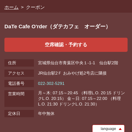
https://order-sendai.owst.jp/coupons
ホーム
クーポン
お店情報をコピー
DaTe Cafe O'rder（ダテカフェ オーダー）
空席確認・予約する
閉じる
住所
宮城県仙台市青葉区中央１-1-1 仙台駅2階
アクセス
JR仙台駅2Ｆ おみやげ処2号店に隣接
電話番号
022-302-5291
月～木: 07:15～20:45 （料理L.O. 20:15 ドリン
営業時間
クL.O. 20:15） 金～日: 07:15～22:00 （料理
L.O. 21:30 ドリンクL.O. 21:30）
定休日
年中無休
language