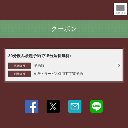
MENU
クーポン
30分飲み放題予約で15分延長無料♪
予約時
提示条件
他券・サービス併用不可/要予約
利用条件
この店舗情報をシェアする
クーポン | DaTe Cafe O'rder（ダテカフェ オーダー）
宮城県仙台市青葉区中央１-1-1 仙台駅2階